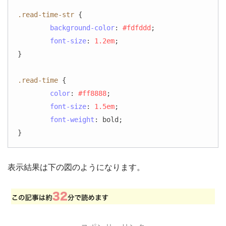
.read-time-str
 {

background-color
: 
#fdfddd
;

font-size
: 
1.2em
;

}

.read-time
 {

color
: 
#ff8888
;

font-size
: 
1.5em
;

font-weight
: bold;

}
表示結果は下の図のようになります。