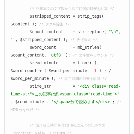
/* 記事本文の文字数から読了時間の目安を計算 */
	$stripped_content = strip_tags( 
$content ); 
/* タグを除去 */
	$count_content    = str_replace( 
"\n"
, 
''
, $stripped_content ); 
/* 改行除去 */
	$word_count       = mb_strlen( 
$count_content, 
'utf8'
 ); 
/* 文字数をカウント */
	$read_minute      = floor( ( 
$word_count + ( $word_per_minute - 
1
 ) ) / 
$word_per_minute ); 
/* 読了時間の目安を計算 */
	$time_str         = 
'<div class="read-
time-str">この記事は約<span class="read-time">'
. $read_minute . 
'</span>分で読めます</div>'
; 
/* 
HTML分を作成 */
/* 読了目安時間を含むHTMLに元々の記事本文
（$content）を結合してreturn */