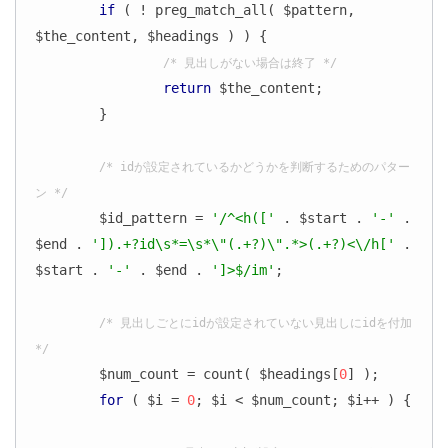
if
 ( ! preg_match_all( $pattern, 
$the_content, $headings ) ) {

/* 見出しがない場合は終了 */
return
 $the_content;

	}

/* idが設定されているかどうかを判断するためのパター
ン */
	$id_pattern = 
'/^<h(['
 . $start . 
'-'
 . 
$end . 
']).+?id\s*=\s*\"(.+?)\".*>(.+?)<\/h['
 . 
$start . 
'-'
 . $end . 
']>$/im'
;

/* 見出しごとにidが設定されていない見出しにidを付加 
*/
	$num_count = count( $headings[
0
] );

for
 ( $i = 
0
; $i < $num_count; $i++ ) {
