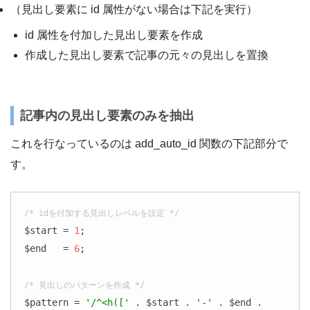
（見出し要素に id 属性がない場合は下記を実行）
id 属性を付加した見出し要素を作成
作成した見出し要素で記事の元々の見出しを置換
記事内の見出し要素のみを抽出
これを行なっているのは add_auto_id 関数の下記部分で
す。
/* idを付加する見出しレベルを設定 */
$start = 
1
;

$end   = 
6
;

/* 見出しのパターンを作成 */
$pattern = 
'/^<h(['
 . $start . 
'-'
 . $end . 