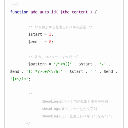
 **/
function
add_auto_id
( $the_content )
{

/* idを付加する見出しレベルを設定 */
	$start = 
1
;

	$end   = 
6
;

/* 見出しのパターンを作成 */
	$pattern = 
'/^<h(['
 . $start . 
'-'
 . 
$end . 
']).*?>.+?<\/h['
 . $start . 
'-'
 . $end . 
']>$/im'
;

/*

		$headingsにページ内の見出し要素を格納

		$headings[0]：マッチした文字列

		$headings[1]：見出しレベル（h3なら"3"）

	*/