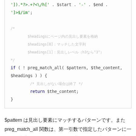
']).*?>.+?<\/h['
 . $start . 
'-'
 . $end . 
']>$/im'
;

/*

	$headingsにページ内の見出し要素を格納

	$headings[0]：マッチした文字列

	$headings[1]：見出しレベル（h3なら"3"）

*/
if
 ( ! preg_match_all( $pattern, $the_content, 
$headings ) ) {

/* 見出しがない場合は終了 */
return
 $the_content;

}
$pattern は見出し要素にマッチするパターンです。また
preg_match_all 関数は、第一引数で指定したパターンに一