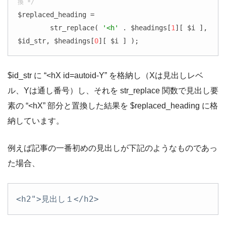
換 */
$replaced_heading =

	str_replace( 
'<h'
 . $headings[
1
][ $i ], 
$id_str, $headings[
0
][ $i ] );
$id_str に “<hX id=autoid-Y” を格納し（Xは見出しレベ
ル、Yは通し番号）し、それを str_replace 関数で見出し要
素の “<hX” 部分と置換した結果を $replaced_heading に格
納しています。
例えば記事の一番初めの見出しが下記のようなものであっ
た場合、
<h2">見出し１</h2>