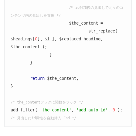
/* id付加後の見出しで元々のコ
ンテンツ内の見出しを置換 */
			$the_content =

				str_replace( 
$headings[
0
][ $i ], $replaced_heading, 
$the_content );

		}

	}

return
 $the_content;

}

/* the_contentフックに関数をフック */
add_filter( 
'the_content'
, 
'add_auto_id'
, 
9
/* 見出しにid属性を自動挿入 End */