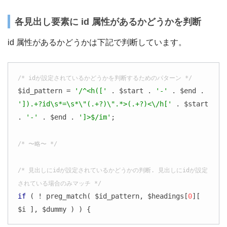
各見出し要素に id 属性があるかどうかを判断
id 属性があるかどうかは下記で判断しています。
/* idが設定されているかどうかを判断するためのパターン */
$id_pattern = 
'/^<h(['
 . $start . 
'-'
 . $end . 
']).+?id\s*=\s*\"(.+?)\".*>(.+?)<\/h['
 . $start 
. 
'-'
 . $end . 
']>$/im'
;

/* 〜略〜 */
/* 見出しにidが設定されているかどうかの判断. 見出しにidが設定
されている場合のみマッチ */
if
 ( ! preg_match( $id_pattern, $headings[
0
][ 
$i ], $dummy ) ) {