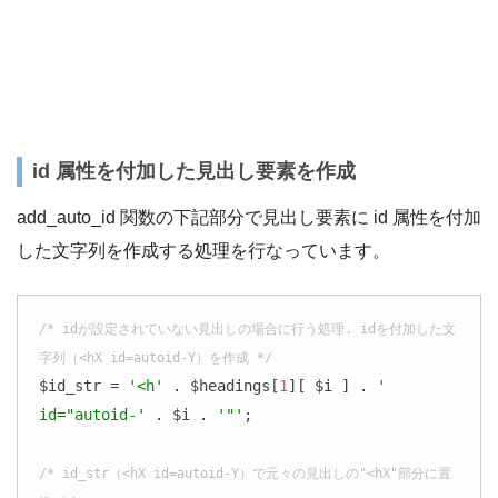
id 属性を付加した見出し要素を作成
add_auto_id 関数の下記部分で見出し要素に id 属性を付加
した文字列を作成する処理を行なっています。
/* idが設定されていない見出しの場合に行う処理. idを付加した文
字列（<hX id=autoid-Y）を作成 */
$id_str = 
'<h'
 . $headings[
1
][ $i ] . 
' 
id="autoid-'
 . $i . 
'"'
;

/* id_str（<hX id=autoid-Y）で元々の見出しの"<hX"部分に置