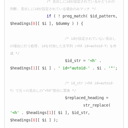
/* 見出しにidが設定されているかどうかの
判断. 見出しにidが設定されている場合のみマッチ */
if
 ( ! preg_match( $id_pattern, 
$headings[
0
][ $i ], $dummy ) ) {

/* idが設定されていない見出し
の場合に行う処理. idを付加した文字列（<hX id=autoid-Y）を作
成 */
			$id_str = 
'<h'
 . 
$headings[
1
][ $i ] . 
' id="autoid-'
 . $i . 
'"'
;

/* id_str（<hX id=autoid-
Y）で元々の見出しの"<hX"部分に置換 */
			$replaced_heading =

				str_replace( 
'<h'
 . $headings[
1
][ $i ], $id_str, 
$headings[
0
][ $i ] );
