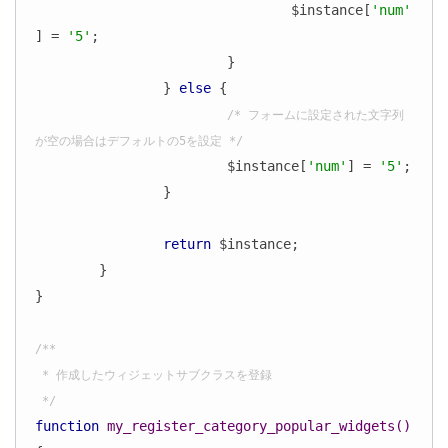
				$instance[
'num'
] = 
'5'
;

			}

		} 
else
 {

/* フォームに設定された文字列
が空の場合はデフォルトの5を設定 */
			$instance[
'num'
] = 
'5'
;

		}

return
 $instance;

	}

}

/**

 * 作成したウィジェットサブクラスを登録

 */
function
my_register_category_popular_widgets
()