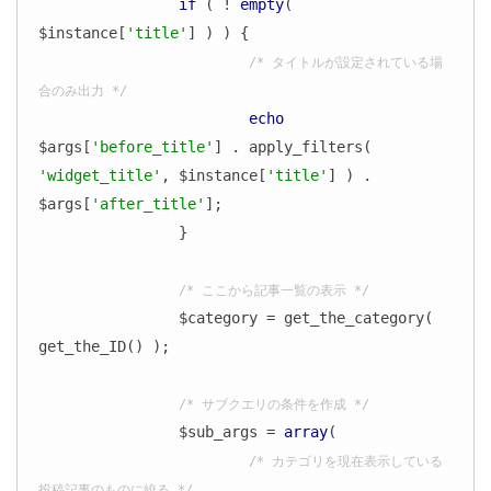
if
 ( ! 
empty
( 
$instance[
'title'
] ) ) {

/* タイトルが設定されている場
合のみ出力 */
echo
$args[
'before_title'
] . apply_filters( 
'widget_title'
, $instance[
'title'
] ) . 
$args[
'after_title'
];

		}

/* ここから記事一覧の表示 */
		$category = get_the_category( 
get_the_ID() );

/* サブクエリの条件を作成 */
		$sub_args = 
array
(

/* カテゴリを現在表示している
投稿記事のものに絞る */