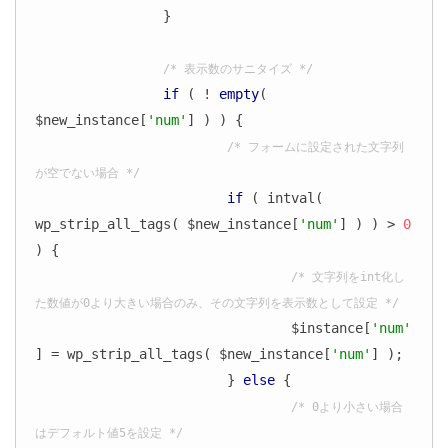
		}

/* 表示数のサニタイズ */
if
 ( ! 
empty
( 
$new_instance[
'num'
] ) ) {

/* フォームに設定された文字列
が空でない場合 */
if
 ( intval( 
wp_strip_all_tags( $new_instance[
'num'
] ) ) > 
0
) {

/* 文字列をint化し
た数値が0より大きい場合のみ、その文字列を表示数として設定 */
				$instance[
'num'
] = wp_strip_all_tags( $new_instance[
'num'
] );

			} 
else
 {

/* 0より小さい場合
はデフォルト値5を設定 */