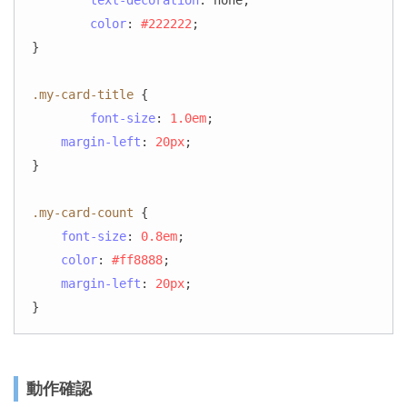
text-decoration
: none;

color
: 
#222222
;

}

.my-card-title
 {

font-size
: 
1.0em
;

margin-left
: 
20px
;

}

.my-card-count
 {

font-size
: 
0.8em
;

color
: 
#ff8888
;

margin-left
: 
20px
;

}
動作確認