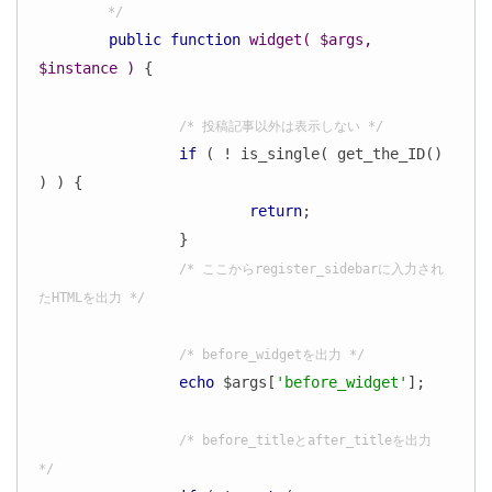
	 */
public
function
widget
( $args, 
$instance )
{

/* 投稿記事以外は表示しない */
if
 ( ! is_single( get_the_ID() 
) ) {

return
;

		}

/* ここからregister_sidebarに入力され
たHTMLを出力 */
/* before_widgetを出力 */
echo
 $args[
'before_widget'
];

/* before_titleとafter_titleを出力 
*/