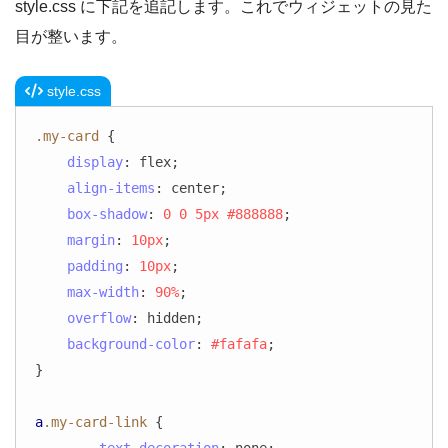
style.css に下記を追記します。これでウィジェットの見た
目が整います。
style.css
.my-card
 {

display
: flex;

align-items
: center;

box-shadow
: 
0
0
5px
#888888
;

margin
: 
10px
;

padding
: 
10px
;

max-width
: 
90%
;

overflow
: hidden;

background-color
: 
#fafafa
;

}

a
.my-card-link
 {
