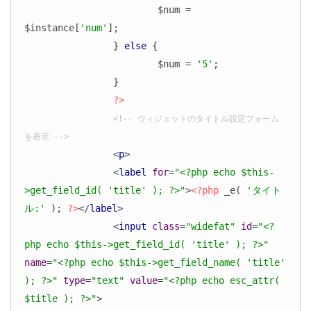
			$num = 
$instance[
'num'
];

		} 
else
 {

			$num = 
'5'
;

		}

?>
<!-- ウィジェットのタイトル設定フォーム
を表示 -->
<
p
>
<
label
for
=
"<?php echo $this-
>get_field_id( 'title' ); ?>"
>
<?php
 _e( 
'タイト
ル:'
 ); 
?>
</
label
>
<
input
class
=
"widefat"
id
=
"<?
php echo $this->get_field_id( 'title' ); ?>"
name
=
"<?php echo $this->get_field_name( 'title' 
); ?>"
type
=
"text"
value
=
"<?php echo esc_attr( 
$title ); ?>"
>