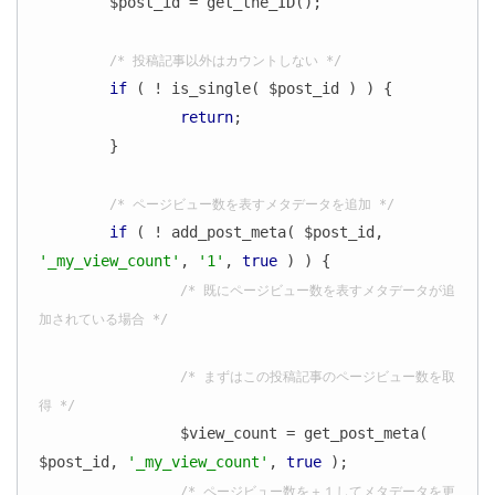
	$post_id = get_the_ID();

/* 投稿記事以外はカウントしない */
if
 ( ! is_single( $post_id ) ) {

return
;

	}

/* ページビュー数を表すメタデータを追加 */
if
 ( ! add_post_meta( $post_id, 
'_my_view_count'
, 
'1'
, 
true
 ) ) {

/* 既にページビュー数を表すメタデータが追
加されている場合 */
/* まずはこの投稿記事のページビュー数を取
得 */
		$view_count = get_post_meta( 
$post_id, 
'_my_view_count'
, 
true
 );

/* ページビュー数を＋１してメタデータを更