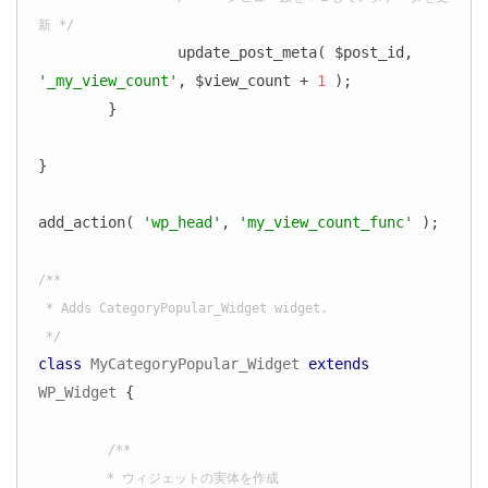
新 */
		update_post_meta( $post_id, 
'_my_view_count'
, $view_count + 
1
 );

	}

}

add_action( 
'wp_head'
, 
'my_view_count_func'
 );

/**

 * Adds CategoryPopular_Widget widget.

 */
class
MyCategoryPopular_Widget
extends
WP_Widget
{

/**

	 * ウィジェットの実体を作成
