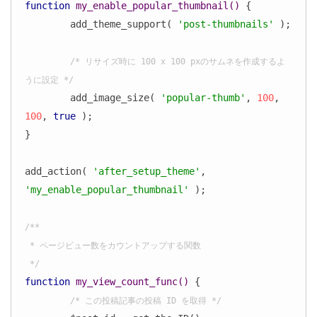
function
my_enable_popular_thumbnail
()
{

	add_theme_support( 
'post-thumbnails'
 );

/* リサイズ時に 100 x 100 pxのサムネを作成するよ
うに設定 */
	add_image_size( 
'popular-thumb'
, 
100
, 
100
, 
true
 );

}

add_action( 
'after_setup_theme'
, 
'my_enable_popular_thumbnail'
 );

/**

 * ページビュー数をカウントアップする関数

 */
function
my_view_count_func
()
{

/* この投稿記事の投稿 ID を取得 */