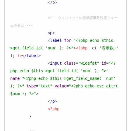
</
p
>
<!-- ウィジェットの表示記事数設定フォー
ムを表示 -->
<
p
>
<
label
for
=
"<?php echo $this-
>get_field_id( 'num' ); ?>"
>
<?php
 _e( 
'表示数:'
); 
?>
</
label
>
<
input
class
=
"widefat"
id
=
"<?
php echo $this->get_field_id( 'num' ); ?>"
name
=
"<?php echo $this->get_field_name( 'num' 
); ?>"
type
=
"text"
value
=
"<?php echo esc_attr( 
$num ); ?>"
>
</
p
>
<?php
	}
