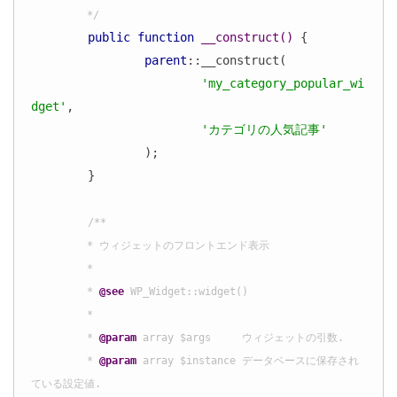
	 */
public
function
__construct
()
{

parent
::__construct(

'my_category_popular_wi
dget'
,

'カテゴリの人気記事'
		);

	}

/**

	 * ウィジェットのフロントエンド表示

	 *

	 * 
@see
 WP_Widget::widget()

	 *

	 * 
@param
 array $args     ウィジェットの引数.

	 * 
@param
 array $instance データベースに保存され
ている設定値.
