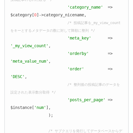
'category_name'
  => 
$category[
0
]->category_nicename,

/* 投稿記事を_my_view_count
をキーとするメタデータの数に対して降順に整列 */
'meta_key'
       => 
'_my_view_count'
,

'orderby'
        => 
'meta_value_num'
,

'order'
          => 
'DESC'
,

/* 整列後の投稿記事のデータを
設定された表示数分取得 */
'posts_per_page'
 => 
$instance[
'num'
],

		);

/* サブクエリを発行してデータベースからデ