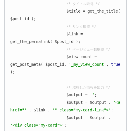
/* タイトル取得 */
			$title = get_the_title( 
$post_id );

/* リンク取得 */
			$link = 
get_the_permalink( $post_id );

/* ページビュー数取得 */
			$view_count = 
get_post_meta( $post_id, 
'_my_view_count'
, 
true
);

/* 取得した情報を出力 */
			$output = 
''
;

			$output = $output . 
'<a 
href="'
 . $link . 
'" class="my-card-link">'
;

			$output = $output . 
'<div class="my-card">'
;
