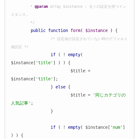
	 * 
@param
 array $instance : 元々の設定を持つイン
スタンス.

	 */
public
function
form
( $instance )
{

/* 設定値が設定されていない時のデフォルト
値設定 */
if
 ( ! 
empty
( 
$instance[
'title'
] ) ) {

			$title = 
$instance[
'title'
];

		} 
else
 {

			$title = 
'同じカテゴリの
人気記事'
;

		}

if
 ( ! 
empty
( $instance[
'num'
] 
) ) {
