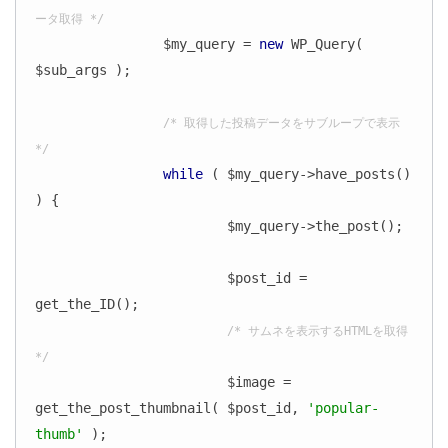
ータ取得 */
		$my_query = 
new
 WP_Query( 
$sub_args );

/* 取得した投稿データをサブループで表示 
*/
while
 ( $my_query->have_posts() 
) {

			$my_query->the_post();

			$post_id = 
get_the_ID();

/* サムネを表示するHTMLを取得 
*/
			$image = 
get_the_post_thumbnail( $post_id, 
'popular-
thumb'
 );
