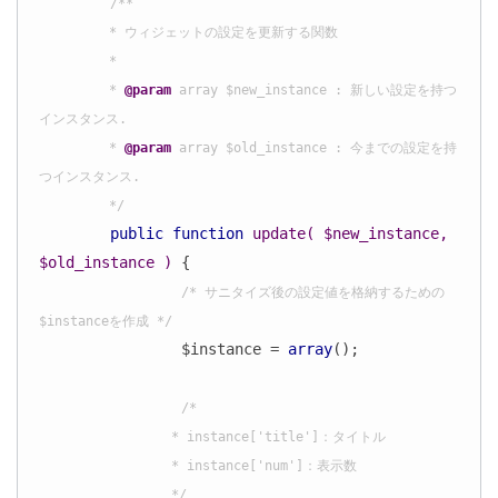
/**

	 * ウィジェットの設定を更新する関数

	 *

	 * 
@param
 array $new_instance : 新しい設定を持つ
インスタンス.

	 * 
@param
 array $old_instance : 今までの設定を持
つインスタンス.

	 */
public
function
update
( $new_instance, 
$old_instance )
{

/* サニタイズ後の設定値を格納するための
$instanceを作成 */
		$instance = 
array
();

/*

		 * instance['title']：タイトル

		 * instance['num']：表示数

		 */