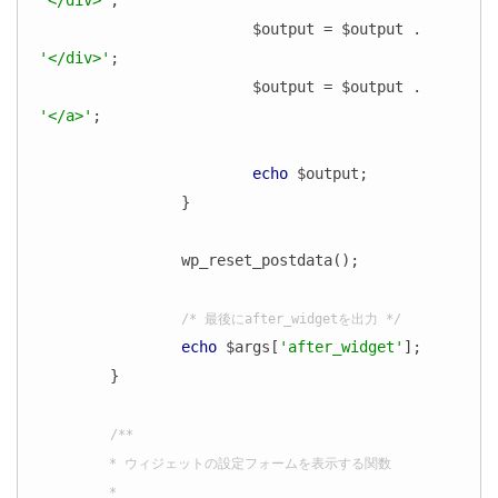
'</div>'
;

			$output = $output . 
'</div>'
;

			$output = $output . 
'</a>'
;

echo
 $output;

		}

		wp_reset_postdata();

/* 最後にafter_widgetを出力 */
echo
 $args[
'after_widget'
];

	}

/**

	 * ウィジェットの設定フォームを表示する関数

	 *
