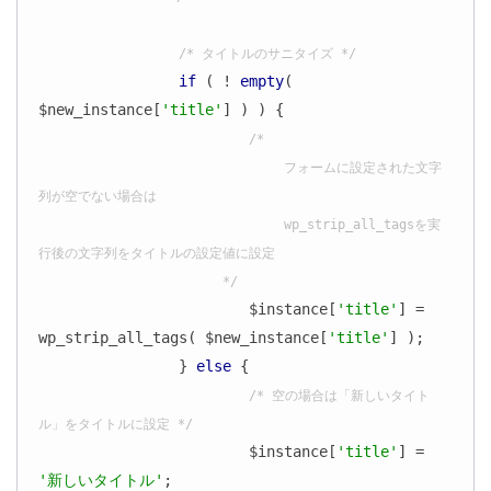
/* タイトルのサニタイズ */
if
 ( ! 
empty
( 
$new_instance[
'title'
] ) ) {

/*

				フォームに設定された文字
列が空でない場合は

				wp_strip_all_tagsを実
行後の文字列をタイトルの設定値に設定

			*/
			$instance[
'title'
] = 
wp_strip_all_tags( $new_instance[
'title'
] );

		} 
else
 {

/* 空の場合は「新しいタイト
ル」をタイトルに設定 */
			$instance[
'title'
] = 
'新しいタイトル'
;
